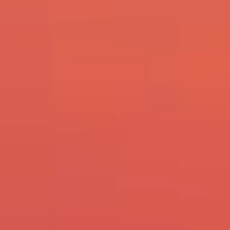
精神科看護と
認知行動療法
精神医学の臨床
ソーシャルワーク