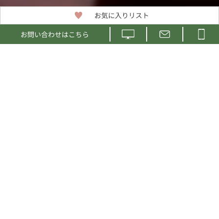
お気に入りリスト
お問い合わせはこちら
精神保健福祉・医療の分野で、
専門家養成のための教育機関（大学、大学院、専門学校、医療機関など）
で教材として使用されるビデオを企画・制作・出版しています。
約30年の活動実績があります。
NEWS お知らせ
VIEW ALL
2026.07.08
夏季休業のご案内
■
2025.05.29
コンサルテーション・リエゾン精神医学の
■
実際の活動を描く新作ができました
2024.12.18
ウェブサイトをリニューアルいたしました
■