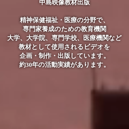
中島映像教材出版
新作
発達障害
面接技法
『コンサルテーション・リ
精神保健福祉・医療の分野で、
エゾン精神医学の実際の活
動を描く新作ができまし
専門家養成のための教育機関
た』
大学、大学院、専門学校、医療機関など
教材として使用されるビデオを
企画・制作・出版しています。
約30年の活動実績があります。